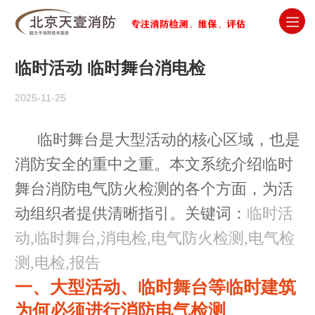
北京消防检测维保评估灭火器年检公司
临时活动 临时舞台消电检
2025-11-25
临时舞台是大型活动的核心区域，也是
消防安全的重中之重。本文系统介绍临时
舞台消防电气防火检测的各个方面，为活
动组织者提供清晰指引。关键词：
临时活
动,临时舞台,消电检,电气防火检测,电气检
测,电检,报告
一、大型活动
、
临时舞台
等临时建筑
为何必须进行消防电气检测